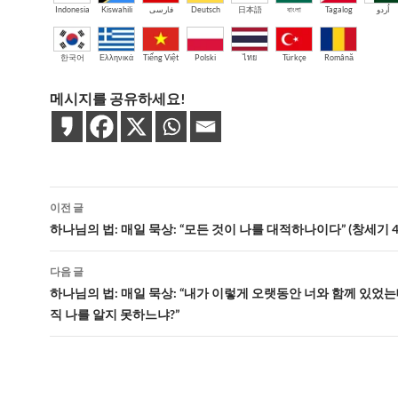
Indonesia
Kiswahili
فارسی
Deutsch
日本語
বাংলা
Tagalog
اُردو
한국어
Ελληνικά
Tiếng Việt
Polski
ไทย
Türkçe
Română
메시지를 공유하세요!
글
이전 글
네
하나님의 법: 매일 묵상: “모든 것이 나를 대적하나이다” (창세기 42:
비
다음 글
게
하나님의 법: 매일 묵상: “내가 이렇게 오랫동안 너와 함께 있었는
직 나를 알지 못하느냐?”
이
션