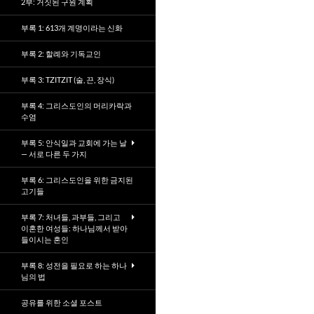
2부: 거짓된 구원 계획
부록 1: 613개 계명이라는 신화
부록 2: 할례와 기독교인
부록 3: TZITZIT (술, 끈, 장식)
부록 4: 그리스도인의 머리카락과
수염
부록 5: 안식일과 교회에 가는 날
— 서로 다른 두 가지
부록 6: 그리스도인을 위한 금지된
고기들
부록 7: 처녀들, 과부들, 그리고
이혼한 여성들: 하나님께서 받아
들이시는 혼인
부록 8: 성전을 필요로 하는 하나
님의 법
공유를 위한 소셜 포스트