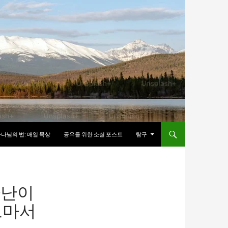
나님의 법: 매일 묵상
공유를 위한 소셜 포스트
탐구
환난이
로마서