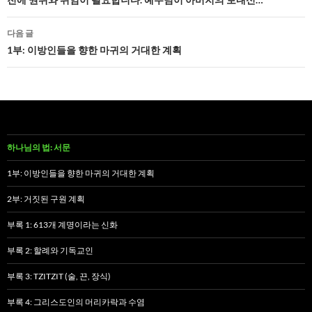
비
게
다음 글
1부: 이방인들을 향한 마귀의 거대한 계획
이
션
하나님의 법: 서문
1부: 이방인들을 향한 마귀의 거대한 계획
2부: 거짓된 구원 계획
부록 1: 613개 계명이라는 신화
부록 2: 할례와 기독교인
부록 3: TZITZIT (술, 끈, 장식)
부록 4: 그리스도인의 머리카락과 수염