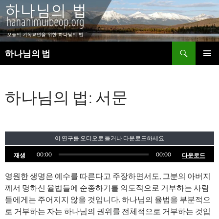
검
하나님의 법
색
컨
주 메뉴
텐
츠
하나님의 법: 서문
로
건
너
뛰
기
이 연구를 오디오로 듣거나 다운로드하세요
00:00
00:00
재생
다운로드
영원한 생명은 예수를 따른다고 주장하면서도, 그분의 아버지
께서 명하신 율법들에 순종하기를 의도적으로 거부하는 사람
들에게는 주어지지 않을 것입니다. 하나님의 율법을 부분적으
로 거부하는 자는 하나님의 권위를 전체적으로 거부하는 것입