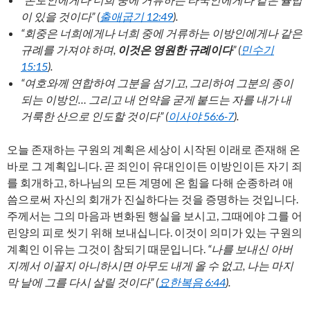
이 있을 것이다” (
출애굽기 12:49
).
“회중은 너희에게나 너희 중에 거류하는 이방인에게나 같은
규례를 가져야 하며,
이것은 영원한 규례이다
” (
민수기
15:15
).
“여호와께 연합하여 그분을 섬기고, 그리하여 그분의 종이
되는 이방인… 그리고 내 언약을 굳게 붙드는 자를 내가 내
거룩한 산으로 인도할 것이다” (
이사야 56:6-7
).
오늘 존재하는 구원의 계획은 세상이 시작된 이래로 존재해 온
바로 그 계획입니다. 곧 죄인이 유대인이든 이방인이든 자기 죄
를 회개하고, 하나님의 모든 계명에 온 힘을 다해 순종하려 애
씀으로써 자신의 회개가 진실하다는 것을 증명하는 것입니다.
주께서는 그의 마음과 변화된 행실을 보시고, 그때에야 그를 어
린양의 피로 씻기 위해 보내십니다. 이것이 의미가 있는 구원의
계획인 이유는 그것이 참되기 때문입니다.
“나를 보내신 아버
지께서 이끌지 아니하시면 아무도 내게 올 수 없고, 나는 마지
막 날에 그를 다시 살릴 것이다” (
요한복음 6:44
).