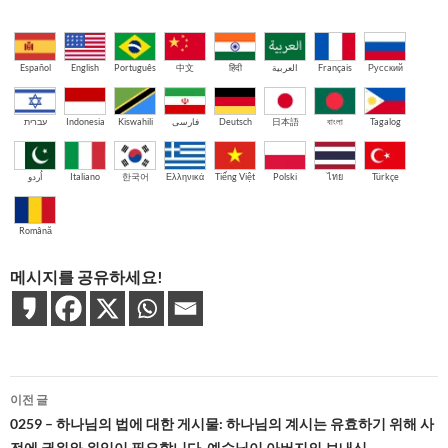
Español
English
Português
中文
हिंदी
العربية
Français
Русский
עברית
Indonesia
Kiswahili
فارسی
Deutsch
日本語
বাংলা
Tagalog
اُردو
Italiano
한국어
Ελληνικά
Tiếng Việt
Polski
ไทย
Türkçe
Română
메시지를 공유하세요!
글
이전 글
네
0259 – 하나님의 법에 대한 게시물: 하나님의 계시는 유효하기 위해 사
전에 권위와 위임이 필요합니다. 예수님이 아버지의 보내신…