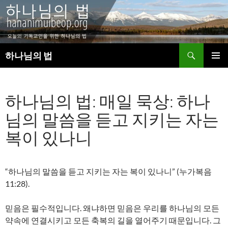
검
하나님의 법
색
컨
주 메뉴
텐
츠
하나님의 법: 매일 묵상: 하나
로
건
님의 말씀을 듣고 지키는 자는
너
뛰
복이 있나니
기
“하나님의 말씀을 듣고 지키는 자는 복이 있나니” (누가복음
11:28).
믿음은 필수적입니다. 왜냐하면 믿음은 우리를 하나님의 모든
약속에 연결시키고 모든 축복의 길을 열어주기 때문입니다. 그