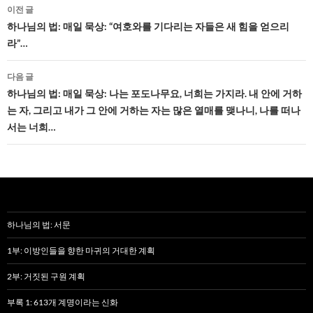
글
이전 글
네
하나님의 법: 매일 묵상: “여호와를 기다리는 자들은 새 힘을 얻으리
라”…
비
게
다음 글
하나님의 법: 매일 묵상: 나는 포도나무요, 너희는 가지라. 내 안에 거하
이
는 자, 그리고 내가 그 안에 거하는 자는 많은 열매를 맺나니, 나를 떠나
션
서는 너희…
하나님의 법: 서문
1부: 이방인들을 향한 마귀의 거대한 계획
2부: 거짓된 구원 계획
부록 1: 613개 계명이라는 신화