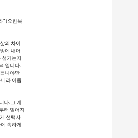
라” (요한복
 삶의 차이
욕망에 내어
를 섬기는지
진리입니다.
거듭나야만
아니라 어둠
다. 그 계
로부터 멀어지
에게 선택사
라에 속하게