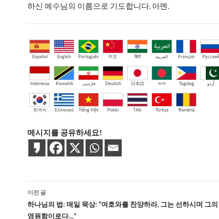
하신 예수님의 이름으로 기도합니다. 아멘.
Español
English
Português
中文
हिंदी
العربية
Français
Русски
Indonesia
Kiswahili
فارسی
Deutsch
日本語
বাংলা
Tagalog
اُردو
한국어
Ελληνικά
Tiếng Việt
Polski
ไทย
Türkçe
Română
메시지를 공유하세요!
글
이전 글
네
하나님의 법: 매일 묵상: “여호와를 찬양하라, 그는 선하시며 그
영원함이로다…”