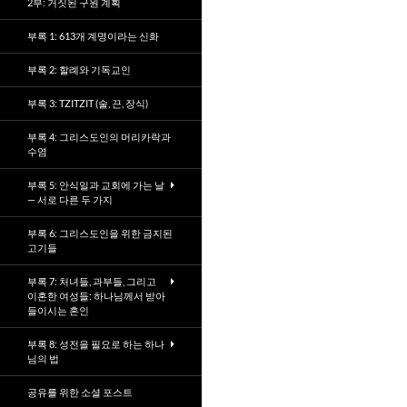
2부: 거짓된 구원 계획
부록 1: 613개 계명이라는 신화
부록 2: 할례와 기독교인
부록 3: TZITZIT (술, 끈, 장식)
부록 4: 그리스도인의 머리카락과
수염
부록 5: 안식일과 교회에 가는 날
— 서로 다른 두 가지
부록 6: 그리스도인을 위한 금지된
고기들
부록 7: 처녀들, 과부들, 그리고
이혼한 여성들: 하나님께서 받아
들이시는 혼인
부록 8: 성전을 필요로 하는 하나
님의 법
공유를 위한 소셜 포스트