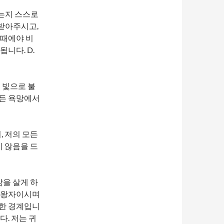
는지 스스로
받아주시고,
그때에야 비
니다. D.
 빛으로 불
모든 욕망에서
, 저의 모든
지 않음을 드
삶을 살게 하
한 왕자이시며
룩한 경계입니
. 저는 귀