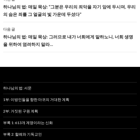
네
하나님의 법: 매일 묵상: “그분은 우리의 죄악을 자기 앞에 두시며, 우리
의 숨은 죄를 그 얼굴의 빛 가운데 두셨다”
비
게
다음 글
하나님의 법: 매일 묵상: 그러므로 내가 너희에게 말하노니, 너희 생명
이
을 위하여 염려하지 말라…
션
하나님의 법: 서문
1부: 이방인들을 향한 마귀의 거대한 계획
2부: 거짓된 구원 계획
부록 1: 613개 계명이라는 신화
부록 2: 할례와 기독교인