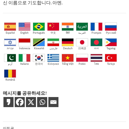
신 이름으로 기도합니다. 아멘.
Español
English
Português
中文
हिंदी
العربية
Français
Русский
עברית
Indonesia
Kiswahili
فارسی
Deutsch
日本語
বাংলা
Tagalog
اُردو
Italiano
한국어
Ελληνικά
Tiếng Việt
Polski
ไทย
Türkçe
Română
메시지를 공유하세요!
글
이전 글