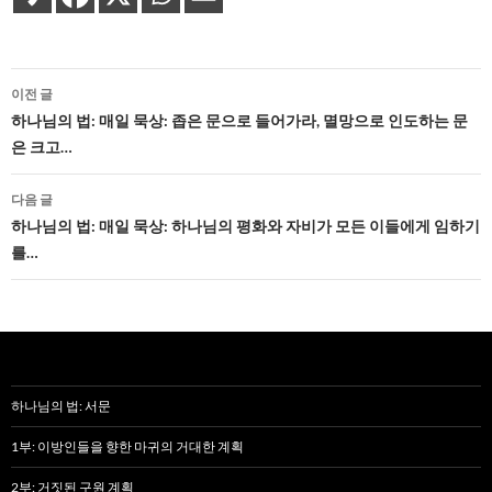
글
이전 글
네
하나님의 법: 매일 묵상: 좁은 문으로 들어가라, 멸망으로 인도하는 문
은 크고…
비
게
다음 글
하나님의 법: 매일 묵상: 하나님의 평화와 자비가 모든 이들에게 임하기
이
를…
션
하나님의 법: 서문
1부: 이방인들을 향한 마귀의 거대한 계획
2부: 거짓된 구원 계획