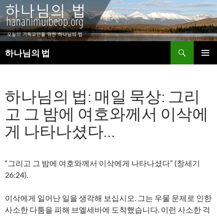
검
하나님의 법
색
컨
주 메뉴
텐
츠
하나님의 법: 매일 묵상: 그리
로
건
고 그 밤에 여호와께서 이삭에
너
뛰
게 나타나셨다…
기
“그리고 그 밤에 여호와께서 이삭에게 나타나셨다” (창세기
26:24).
이삭에게 일어난 일을 생각해 보십시오. 그는 우물 문제로 인한
사소한 다툼을 피해 브엘세바에 도착했습니다. 이런 사소한 걱