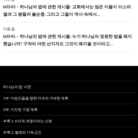
네
b0543 – 하나님의 법에 관한 게시물: 교회에서는 많은 이들이 이스라
엘과 그 왕들의 불순종, 그리고 그들이 역사 속에서…
비
게
다음 글
b0545 – 하나님의 법에 관한 게시물: 누가 하나님의 영원한 법을 폐지
이
했습니까? 구약의 어떤 선지자도 그것이 폐지될 것이라고…
션
하나님의 법: 서문
1부: 이방인들을 향한 마귀의 거대한 계획
2부: 거짓된 구원 계획
부록 1: 613개 계명이라는 신화
부록 2: 할례와 기독교인