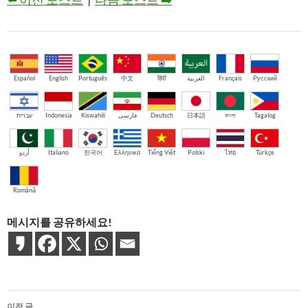
Español
English
Português
中文
हिंदी
العربية
Français
Русский
עברית
Indonesia
Kiswahili
فارسی
Deutsch
日本語
বাংলা
Tagalog
اُردو
Italiano
한국어
Ελληνικά
Tiếng Việt
Polski
ไทย
Türkçe
Română
메시지를 공유하세요!
글
이전 글