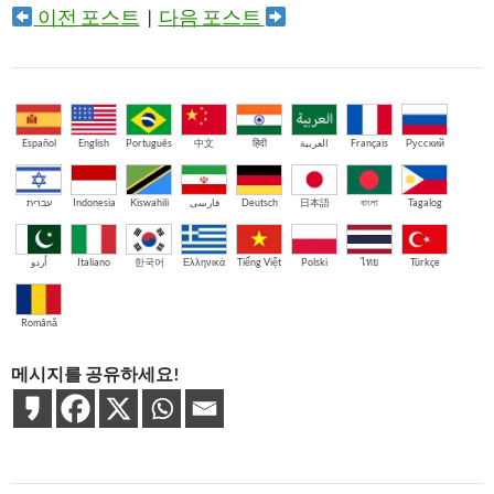
이전 포스트
|
다음 포스트
Español
English
Português
中文
हिंदी
العربية
Français
Русский
עברית
Indonesia
Kiswahili
فارسی
Deutsch
日本語
বাংলা
Tagalog
اُردو
Italiano
한국어
Ελληνικά
Tiếng Việt
Polski
ไทย
Türkçe
Română
메시지를 공유하세요!