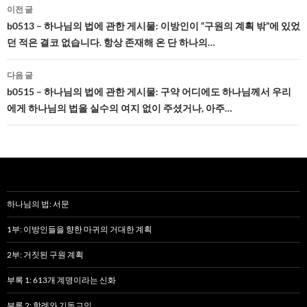
글
이전 글
네
b0513 – 하나님의 법에 관한 게시물: 이방인이 “구원의 계획 밖”에 있었
던 적은 결코 없습니다. 항상 존재해 온 단 하나의…
비
게
다음 글
b0515 – 하나님의 법에 관한 게시물: 구약 어디에도 하나님께서 우리
이
에게 하나님의 법을 실수의 여지 없이 주셨거나, 아주…
션
하나님의 법: 서문
1부: 이방인들을 향한 마귀의 거대한 계획
2부: 거짓된 구원 계획
부록 1: 613개 계명이라는 신화
부록 2: 할례와 기독교인