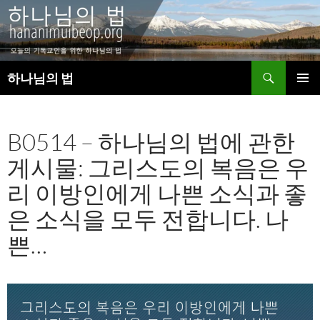
검
하나님의 법
색
컨
주 메뉴
텐
츠
B0514 – 하나님의 법에 관한
로
건
게시물: 그리스도의 복음은 우
너
뛰
리 이방인에게 나쁜 소식과 좋
기
은 소식을 모두 전합니다. 나
쁜…