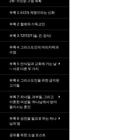
2부: 거짓된 구원 계획
부록 1: 613개 계명이라는 신화
부록 2: 할례와 기독교인
부록 3: TZITZIT (술, 끈, 장식)
부록 4: 그리스도인의 머리카락과
수염
부록 5: 안식일과 교회에 가는 날
— 서로 다른 두 가지
부록 6: 그리스도인을 위한 금지된
고기들
부록 7: 처녀들, 과부들, 그리고
이혼한 여성들: 하나님께서 받아
들이시는 혼인
부록 8: 성전을 필요로 하는 하나
님의 법
공유를 위한 소셜 포스트