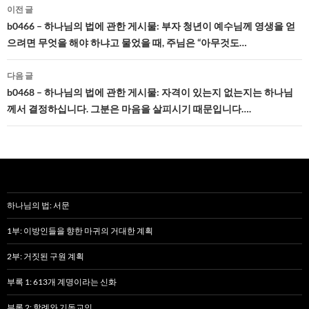
글
이전 글
네
b0466 – 하나님의 법에 관한 게시물: 부자 청년이 예수님께 영생을 얻
으려면 무엇을 해야 하냐고 물었을 때, 주님은 “아무것도…
비
게
다음 글
b0468 – 하나님의 법에 관한 게시물: 자격이 있는지 없는지는 하나님
이
께서 결정하십니다. 그분은 마음을 살피시기 때문입니다….
션
하나님의 법: 서문
1부: 이방인들을 향한 마귀의 거대한 계획
2부: 거짓된 구원 계획
부록 1: 613개 계명이라는 신화
부록 2: 할례와 기독교인