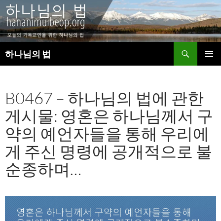
검
하나님의 법
색
컨
주 메뉴
텐
츠
B0467 – 하나님의 법에 관한
로
건
게시물: 영혼은 하나님께서 구
너
뛰
약의 예언자들을 통해 우리에
기
게 주신 명령에 공개적으로 불
순종하며…