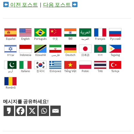
이전 포스트
|
다음 포스트
Español
English
Português
中文
हिंदी
العربية
Français
Русский
עברית
Indonesia
Kiswahili
فارسی
Deutsch
日本語
বাংলা
Tagalog
اُردو
Italiano
한국어
Ελληνικά
Tiếng Việt
Polski
ไทย
Türkçe
Română
메시지를 공유하세요!