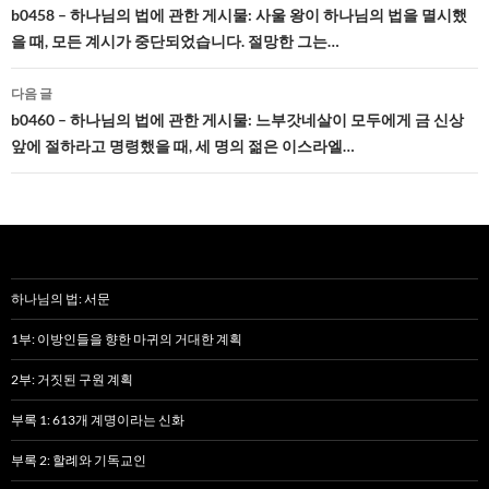
네
b0458 – 하나님의 법에 관한 게시물: 사울 왕이 하나님의 법을 멸시했
을 때, 모든 계시가 중단되었습니다. 절망한 그는…
비
게
다음 글
b0460 – 하나님의 법에 관한 게시물: 느부갓네살이 모두에게 금 신상
이
앞에 절하라고 명령했을 때, 세 명의 젊은 이스라엘…
션
하나님의 법: 서문
1부: 이방인들을 향한 마귀의 거대한 계획
2부: 거짓된 구원 계획
부록 1: 613개 계명이라는 신화
부록 2: 할례와 기독교인