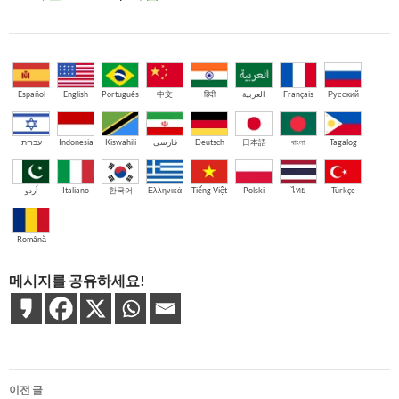
Español
English
Português
中文
हिंदी
العربية
Français
Русский
עברית
Indonesia
Kiswahili
فارسی
Deutsch
日本語
বাংলা
Tagalog
اُردو
Italiano
한국어
Ελληνικά
Tiếng Việt
Polski
ไทย
Türkçe
Română
메시지를 공유하세요!
글
이전 글