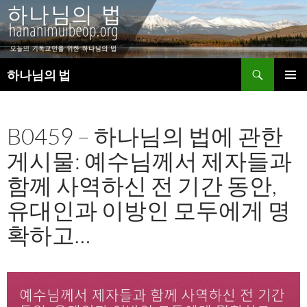
검
하나님의 법
색
컨
주 메뉴
텐
츠
B0459 – 하나님의 법에 관한
로
건
게시물: 예수님께서 제자들과
너
뛰
함께 사역하신 전 기간 동안,
기
유대인과 이방인 모두에게 명
확하고…