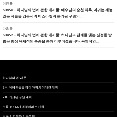
글
이전 글
네
b0450 – 하나님의 법에 관한 게시물: 예수님의 승천 직후, 마귀는 재능
있는 자들을 감동시켜 이스라엘과 분리된 구원의…
비
게
다음 글
b0452 – 하나님의 법에 관한 게시물: 하나님과 관계를 맺는 진정한 방
이
법은 항상 육체적인 순종을 통해 이루어졌습니다. 육체적인…
션
하나님의 법: 서문
1부: 이방인들을 향한 마귀의 거대한 계획
2부: 거짓된 구원 계획
부록 1: 613개 계명이라는 신화
부록 2: 할례와 기독교인