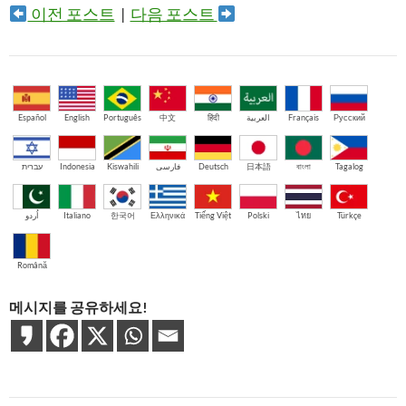
이전 포스트
|
다음 포스트
Español
English
Português
中文
हिंदी
العربية
Français
Русский
עברית
Indonesia
Kiswahili
فارسی
Deutsch
日本語
বাংলা
Tagalog
اُردو
Italiano
한국어
Ελληνικά
Tiếng Việt
Polski
ไทย
Türkçe
Română
메시지를 공유하세요!