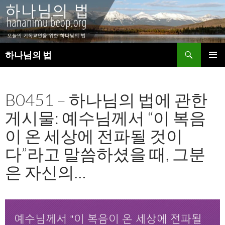
검
하나님의 법
색
컨
주 메뉴
텐
츠
B0451 – 하나님의 법에 관한
로
건
게시물: 예수님께서 “이 복음
너
뛰
이 온 세상에 전파될 것이
기
다”라고 말씀하셨을 때, 그분
은 자신의…