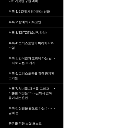
2부: 거짓된 구원 계획
부록 1: 613개 계명이라는 신화
부록 2: 할례와 기독교인
부록 3: TZITZIT (술, 끈, 장식)
부록 4: 그리스도인의 머리카락과
수염
부록 5: 안식일과 교회에 가는 날
— 서로 다른 두 가지
부록 6: 그리스도인을 위한 금지된
고기들
부록 7: 처녀들, 과부들, 그리고
이혼한 여성들: 하나님께서 받아
들이시는 혼인
부록 8: 성전을 필요로 하는 하나
님의 법
공유를 위한 소셜 포스트