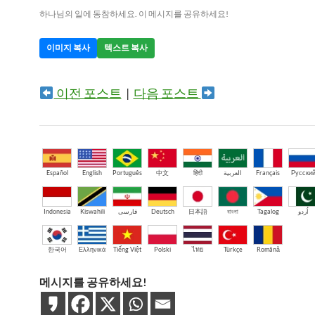
하나님의 일에 동참하세요. 이 메시지를 공유하세요!
이미지 복사
텍스트 복사
이전 포스트
|
다음 포스트
Español
English
Português
中文
हिंदी
العربية
Français
Русски
Indonesia
Kiswahili
فارسی
Deutsch
日本語
বাংলা
Tagalog
اُردو
한국어
Ελληνικά
Tiếng Việt
Polski
ไทย
Türkçe
Română
메시지를 공유하세요!