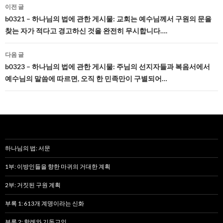
글
이전 글
네
b0321 – 하나님의 법에 관한 게시물: 교회는 예수님께서 구원의 문을
찾는 자가 적다고 경고하신 것을 완전히 무시합니다….
비
게
다음 글
b0323 – 하나님의 법에 관한 게시물: 주님의 선지자들과 복음서에서
이
예수님의 말씀에 따르면, 오직 한 민족만이 구별되어…
션
하나님의 법: 서문
1부: 이방인들을 향한 마귀의 거대한 계획
2부: 거짓된 구원 계획
부록 1: 613개 계명이라는 신화
부록 2: 할례와 기독교인