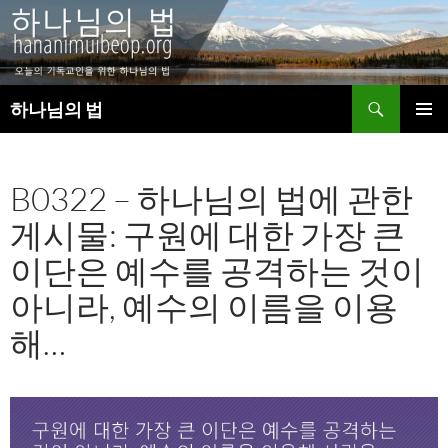
검
하나님의 법
색
컨
주 메뉴
텐
츠
B0322 – 하나님의 법에 관한
로
건
게시물: 구원에 대한 가장 큰
너
뛰
이단은 예수를 공격하는 것이
기
아니라, 예수의 이름을 이용
해…