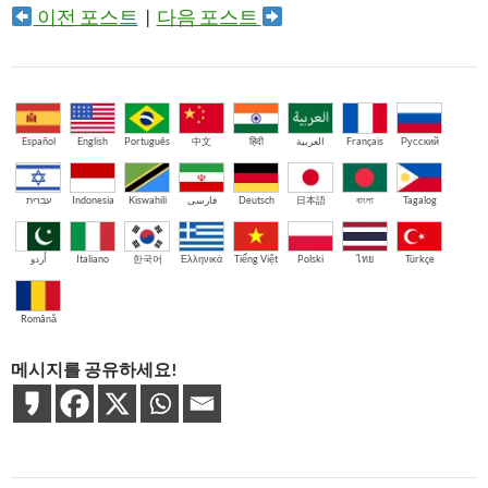
이전 포스트
|
다음 포스트
Español
English
Português
中文
हिंदी
العربية
Français
Русский
עברית
Indonesia
Kiswahili
فارسی
Deutsch
日本語
বাংলা
Tagalog
اُردو
Italiano
한국어
Ελληνικά
Tiếng Việt
Polski
ไทย
Türkçe
Română
메시지를 공유하세요!