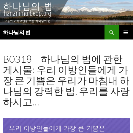
검
하나님의 법
색
컨
주 메뉴
텐
츠
B0318 – 하나님의 법에 관한
로
건
게시물: 우리 이방인들에게 가
너
뛰
장 큰 기쁨은 우리가 마침내 하
기
나님의 강력한 법, 우리를 사랑
하시고…