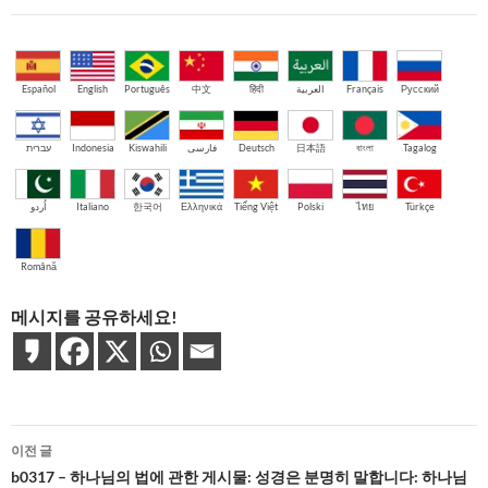
Español
English
Português
中文
हिंदी
العربية
Français
Русский
עברית
Indonesia
Kiswahili
فارسی
Deutsch
日本語
বাংলা
Tagalog
اُردو
Italiano
한국어
Ελληνικά
Tiếng Việt
Polski
ไทย
Türkçe
Română
메시지를 공유하세요!
글
이전 글
네
b0317 – 하나님의 법에 관한 게시물: 성경은 분명히 말합니다: 하나님