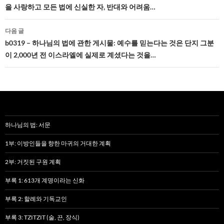
을 사랑하고 모든 법에 신실한 자, 반대와 어려움…
비
게
다음 글
b0319 – 하나님의 법에 관한 게시물: 예수를 믿는다는 것은 단지 그분
이
이 2,000년 전 이스라엘에 실제로 계셨다는 것을…
션
하나님의 법: 서문
1부: 이방인들을 향한 마귀의 거대한 계획
2부: 거짓된 구원 계획
부록 1: 613개 계명이라는 신화
부록 2: 할례와 기독교인
부록 3: TZITZIT (술, 끈, 장식)