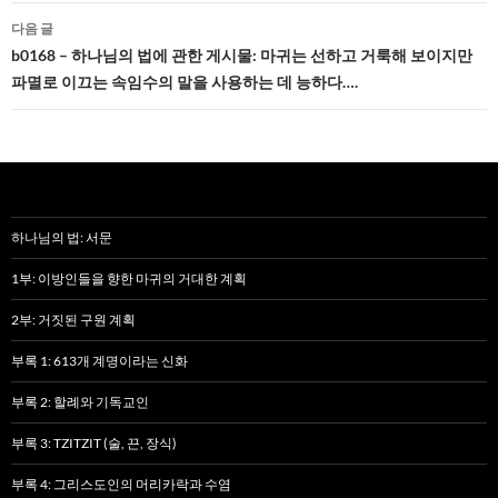
게
다음 글
b0168 – 하나님의 법에 관한 게시물: 마귀는 선하고 거룩해 보이지만
이
파멸로 이끄는 속임수의 말을 사용하는 데 능하다….
션
하나님의 법: 서문
1부: 이방인들을 향한 마귀의 거대한 계획
2부: 거짓된 구원 계획
부록 1: 613개 계명이라는 신화
부록 2: 할례와 기독교인
부록 3: TZITZIT (술, 끈, 장식)
부록 4: 그리스도인의 머리카락과 수염