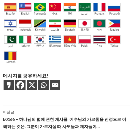
Español
English
Português
中文
हिंदी
العربية
Français
Русский
עברית
Indonesia
Kiswahili
فارسی
Deutsch
日本語
বাংলা
Tagalog
اُردو
Italiano
한국어
Ελληνικά
Tiếng Việt
Polski
ไทย
Türkçe
Română
메시지를 공유하세요!
글
이전 글
네
b0166 – 하나님의 법에 관한 게시물: 예수님의 가르침을 진정으로 이
해하는 것은, 그분이 가르치실 때 사도들과 제자들이…
비