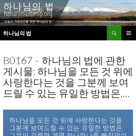
검
하나님의 법
색
컨
주 메뉴
텐
츠
B0167 – 하나님의 법에 관한
로
건
게시물: 하나님을 모든 것 위에
너
뛰
사랑한다는 것을 그분께 보여
기
드릴 수 있는 유일한 방법은,…