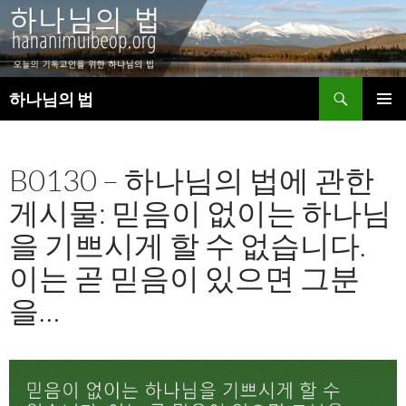
검
하나님의 법
색
컨
주 메뉴
텐
츠
B0130 – 하나님의 법에 관한
로
건
게시물: 믿음이 없이는 하나님
너
뛰
을 기쁘시게 할 수 없습니다.
기
이는 곧 믿음이 있으면 그분
을…