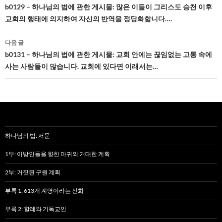
네
b0129 – 하나님의 법에 관한 게시물: 많은 이들이 그리스도 승천 이후
교회의 행태에 의지하여 자신의 반역을 정당화합니다….
비
게
다음 글
b0131 – 하나님의 법에 관한 게시물: 교회 안에는 끊임없는 고통 속에
이
사는 사람들이 많습니다. 교회에 있다면 이래서는…
션
하나님의 법: 서문
1부: 이방인들을 향한 마귀의 거대한 계획
2부: 거짓된 구원 계획
부록 1: 613개 계명이라는 신화
부록 2: 할례와 기독교인