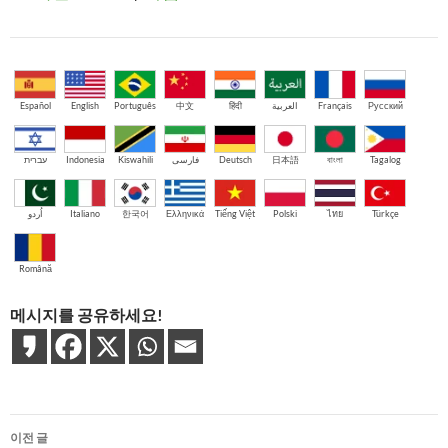
Español
English
Português
中文
हिंदी
العربية
Français
Русский
עברית
Indonesia
Kiswahili
فارسی
Deutsch
日本語
বাংলা
Tagalog
اُردو
Italiano
한국어
Ελληνικά
Tiếng Việt
Polski
ไทย
Türkçe
Română
메시지를 공유하세요!
글
이전 글