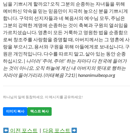
님을 기쁘시게 할까요? 오직 그분의 순종하는 자녀들을 위해
예비하신 약속을 믿는 믿음만이 지극히 높으신 분을 기쁘시게
합니다. 구약의 선지자들과 네 복음서의 예수님 모두, 주님은
그분의 강력한 계명에 순종하는 것이 축복과 구원의 열쇠임을
가르치셨습니다. 영혼이 모든 거룩하고 영원한 법을 순종함으
로써 창조주를 사랑함을 증명할 때, 아버지께서는 그 영혼에 사
랑을 부으시고, 용서와 구원을 위해 아들에게로 보내십니다. 구
원은 개인적입니다. 다수를 따르지 말고, 살아 있는 동안 순종
하십시오. |
나더러 ’주여, 주여!’ 하는 자마다 다 천국에 들어가
는 것이 아니요, 오직 하늘에 계신 내 아버지의 뜻대로 행하는
자라야 들어가리라. (마태복음 7:21) | hananimuibeop.org
하나님의 일에 동참하세요. 이 메시지를 공유하세요!
이미지 복사
텍스트 복사
이전 포스트
|
다음 포스트