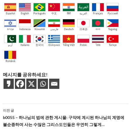
Español
English
Português
中文
हिंदी
العربية
Français
Русский
עברית
Indonesia
Kiswahili
فارسی
Deutsch
日本語
বাংলা
Tagalog
اُردو
Italiano
한국어
Ελληνικά
Tiếng Việt
Polski
ไทย
Türkçe
Română
메시지를 공유하세요!
글
이전 글
네
b0055 – 하나님의 법에 관한 게시물: 구약에 계시된 하나님의 계명에
불순종하며 사는 수많은 그리스도인들은 우연히 그렇게…
비