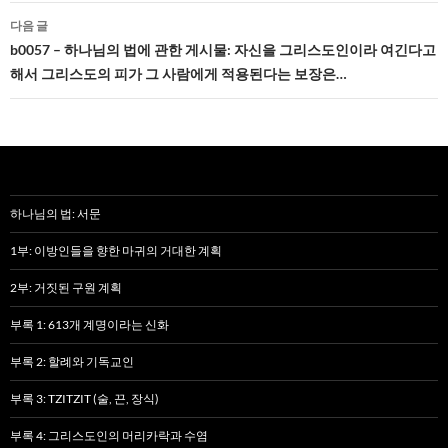
게
다음 글
b0057 – 하나님의 법에 관한 게시물: 자신을 그리스도인이라 여긴다고
이
해서 그리스도의 피가 그 사람에게 적용된다는 보장은…
션
하나님의 법: 서문
1부: 이방인들을 향한 마귀의 거대한 계획
2부: 거짓된 구원 계획
부록 1: 613개 계명이라는 신화
부록 2: 할례와 기독교인
부록 3: TZITZIT (술, 끈, 장식)
부록 4: 그리스도인의 머리카락과 수염