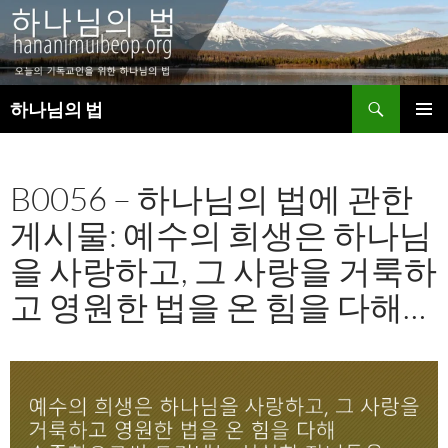
검
하나님의 법
색
컨
주 메뉴
텐
츠
B0056 – 하나님의 법에 관한
로
건
게시물: 예수의 희생은 하나님
너
뛰
을 사랑하고, 그 사랑을 거룩하
기
고 영원한 법을 온 힘을 다해…