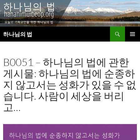
검
하나님의 법
색
컨
주 메뉴
텐
츠
B0051 – 하나님의 법에 관한
로
건
게시물: 하나님의 법에 순종하
너
뛰
지 않고서는 성화가 있을 수 없
기
습니다. 사람이 세상을 버리
고…