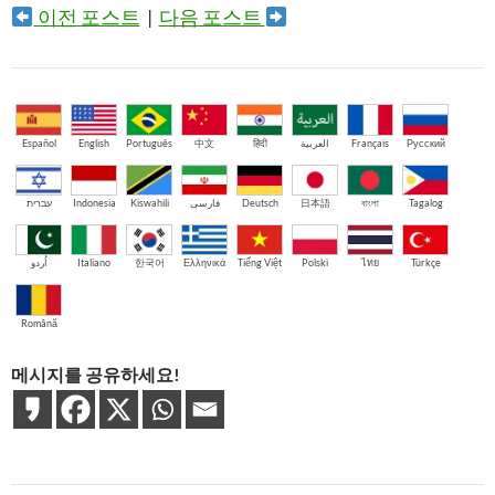
이전 포스트
|
다음 포스트
Español
English
Português
中文
हिंदी
العربية
Français
Русский
עברית
Indonesia
Kiswahili
فارسی
Deutsch
日本語
বাংলা
Tagalog
اُردو
Italiano
한국어
Ελληνικά
Tiếng Việt
Polski
ไทย
Türkçe
Română
메시지를 공유하세요!