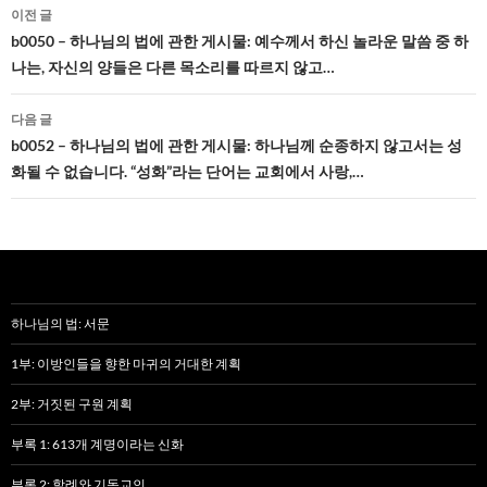
글
이전 글
네
b0050 – 하나님의 법에 관한 게시물: 예수께서 하신 놀라운 말씀 중 하
나는, 자신의 양들은 다른 목소리를 따르지 않고…
비
게
다음 글
b0052 – 하나님의 법에 관한 게시물: 하나님께 순종하지 않고서는 성
이
화될 수 없습니다. “성화”라는 단어는 교회에서 사랑,…
션
하나님의 법: 서문
1부: 이방인들을 향한 마귀의 거대한 계획
2부: 거짓된 구원 계획
부록 1: 613개 계명이라는 신화
부록 2: 할례와 기독교인