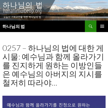
검
하나님의 법
색
컨
주 메뉴
텐
츠
0257 – 하나님의 법에 대한 게
로
건
시물: 예수님과 함께 올라가기
너
뛰
를 진지하게 원하는 이방인들
기
은 예수님의 아버지의 지시를
철저히 따라야…