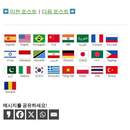
이전 포스트
|
다음 포스트
Español
English
Português
中文
हिंदी
العربية
Français
Русский
עברית
Indonesia
Kiswahili
فارسی
Deutsch
日本語
বাংলা
Tagalog
اُردو
Italiano
한국어
Ελληνικά
Tiếng Việt
Polski
ไทย
Türkçe
Română
메시지를 공유하세요!