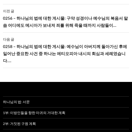
글
이전 글
네
0256 – 하나님의 법에 대한 게시물: 구약 성경이나 예수님의 복음서 말
씀 어디에도 메시아가 보내져 죄를 위해 죽을 때까지 사람들이…
비
게
다음 글
0258 – 하나님의 법에 대한 게시물: 예수님이 아버지께 돌아가신 후에
이
일어난 중요한 사건 중 하나는 에티오피아 내시의 회심과 세례였습니
션
다….
하나님의 법: 서문
1부: 이방인들을 향한 마귀의 거대한 계획
2부: 거짓된 구원 계획