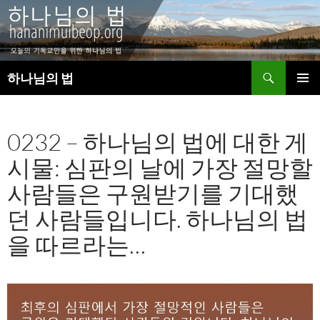
검
하나님의 법
색
컨
주 메뉴
텐
츠
0232 – 하나님의 법에 대한 게
로
건
시물: 심판의 날에 가장 절망할
너
뛰
사람들은 구원받기를 기대했
기
던 사람들입니다. 하나님의 법
을 따르라는…