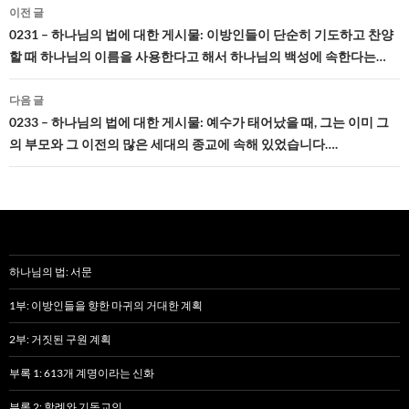
글
이전 글
네
0231 – 하나님의 법에 대한 게시물: 이방인들이 단순히 기도하고 찬양
할 때 하나님의 이름을 사용한다고 해서 하나님의 백성에 속한다는…
비
게
다음 글
0233 – 하나님의 법에 대한 게시물: 예수가 태어났을 때, 그는 이미 그
이
의 부모와 그 이전의 많은 세대의 종교에 속해 있었습니다….
션
하나님의 법: 서문
1부: 이방인들을 향한 마귀의 거대한 계획
2부: 거짓된 구원 계획
부록 1: 613개 계명이라는 신화
부록 2: 할례와 기독교인