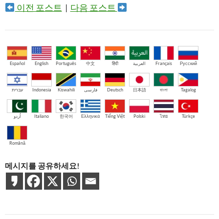
이전 포스트
|
다음 포스트
Español
English
Português
中文
हिंदी
العربية
Français
Русский
עברית
Indonesia
Kiswahili
فارسی
Deutsch
日本語
বাংলা
Tagalog
اُردو
Italiano
한국어
Ελληνικά
Tiếng Việt
Polski
ไทย
Türkçe
Română
메시지를 공유하세요!