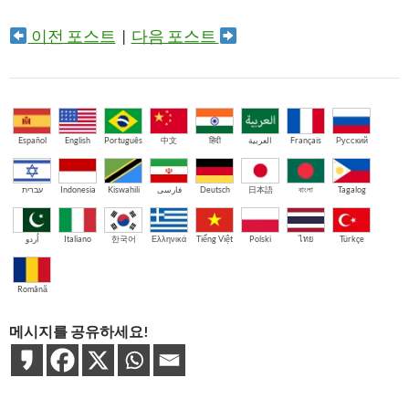
이전 포스트
|
다음 포스트
Español
English
Português
中文
हिंदी
العربية
Français
Русский
עברית
Indonesia
Kiswahili
فارسی
Deutsch
日本語
বাংলা
Tagalog
اُردو
Italiano
한국어
Ελληνικά
Tiếng Việt
Polski
ไทย
Türkçe
Română
메시지를 공유하세요!