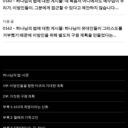
네
0160 – 하나님의 법에 대한 게시물: 네 복음서 어디에서도 예수님이 우
리가, 이방인들이, 그분에게 접근할 수 있다고 제안하지 않습니다….
비
게
다음 글
0162 – 하나님의 법에 대한 게시물: 하나님이 유대인들이 그리스도를
이
거부했기 때문에 이방인을 위해 별도의 구원 계획을 만들었다는…
션
하나님의 법: 서문
1부: 이방인들을 향한 마귀의 거대한 계획
2부: 거짓된 구원 계획
부록 1: 613개 계명이라는 신화
부록 2: 할례와 기독교인
부록 3: TZITZIT (술, 끈, 장식)