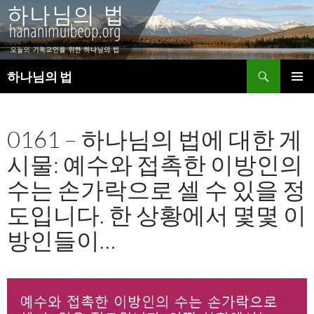
검
하나님의 법
색
컨
주 메뉴
텐
츠
0161 – 하나님의 법에 대한 게
로
건
시물: 예수와 접촉한 이방인의
너
뛰
수는 손가락으로 셀 수 있을 정
기
도입니다. 한 상황에서 몇몇 이
방인들이…