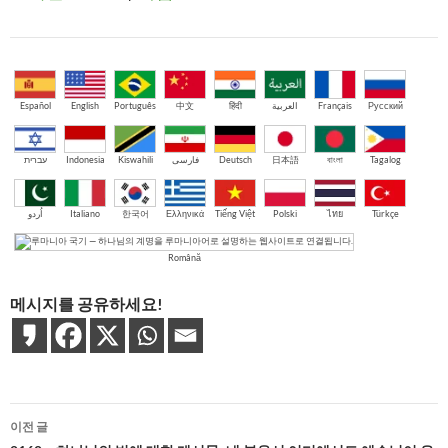
Español
English
Português
中文
हिंदी
العربية
Français
Русский
עברית
Indonesia
Kiswahili
فارسی
Deutsch
日本語
বাংলা
Tagalog
اُردو
Italiano
한국어
Ελληνικά
Tiếng Việt
Polski
ไทย
Türkçe
Română
메시지를 공유하세요!
글
이전 글