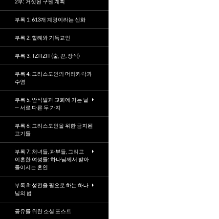
2부: 거짓된 구원 계획
부록 1: 613개 계명이라는 신화
부록 2: 할례와 기독교인
부록 3: TZITZIT (술, 끈, 장식)
부록 4: 그리스도인의 머리카락과
수염
부록 5: 안식일과 교회에 가는 날
— 서로 다른 두 가지
부록 6: 그리스도인을 위한 금지된
고기들
부록 7: 처녀들, 과부들, 그리고
이혼한 여성들: 하나님께서 받아
들이시는 혼인
부록 8: 성전을 필요로 하는 하나
님의 법
공유를 위한 소셜 포스트