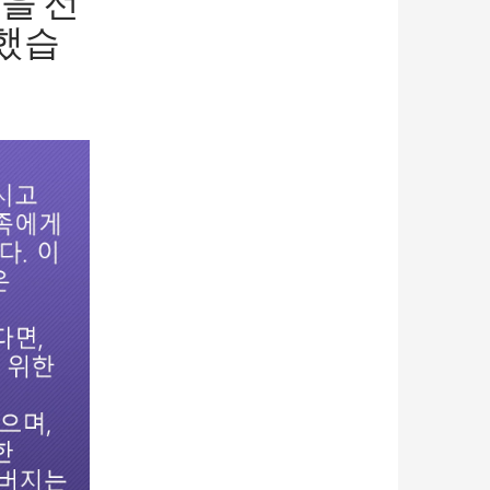
을 선
했습