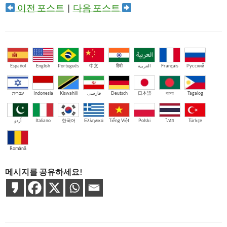
이전 포스트
|
다음 포스트
Español
English
Português
中文
हिंदी
العربية
Français
Русский
עברית
Indonesia
Kiswahili
فارسی
Deutsch
日本語
বাংলা
Tagalog
اُردو
Italiano
한국어
Ελληνικά
Tiếng Việt
Polski
ไทย
Türkçe
Română
메시지를 공유하세요!