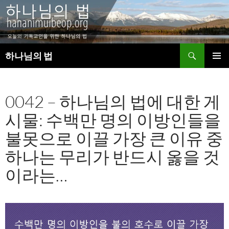
검
하나님의 법
색
컨
주 메뉴
텐
츠
0042 – 하나님의 법에 대한 게
로
건
시물: 수백만 명의 이방인들을
너
뛰
불못으로 이끌 가장 큰 이유 중
기
하나는 무리가 반드시 옳을 것
이라는…