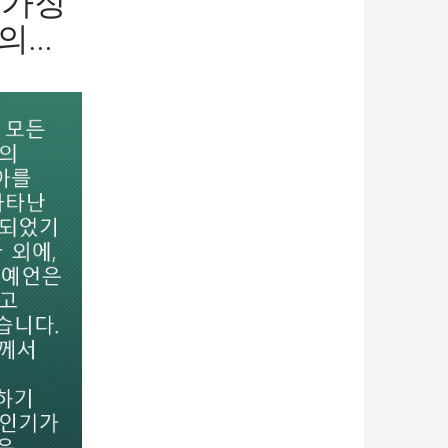
 가장
의…