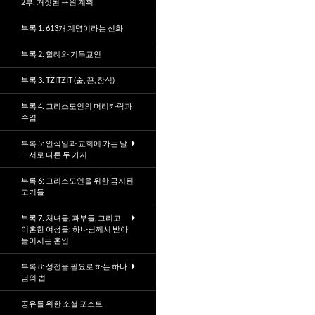
2부: 거짓된 구원 계획
부록 1: 613개 계명이라는 신화
부록 2: 할례와 기독교인
부록 3: TZITZIT (술, 끈, 장식)
부록 4: 그리스도인의 머리카락과
수염
부록 5: 안식일과 교회에 가는 날
— 서로 다른 두 가지
부록 6: 그리스도인을 위한 금지된
고기들
부록 7: 처녀들, 과부들, 그리고
이혼한 여성들: 하나님께서 받아
들이시는 혼인
부록 8: 성전을 필요로 하는 하나
님의 법
공유를 위한 소셜 포스트