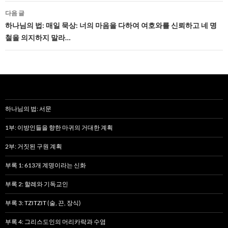
게
다음 글
하나님의 법: 매일 묵상: 너의 마음을 다하여 여호와를 신뢰하고 네 명
이
철을 의지하지 말라…
션
하나님의 법: 서문
1부: 이방인들을 향한 마귀의 거대한 계획
2부: 거짓된 구원 계획
부록 1: 613개 계명이라는 신화
부록 2: 할례와 기독교인
부록 3: TZITZIT (술, 끈, 장식)
부록 4: 그리스도인의 머리카락과 수염