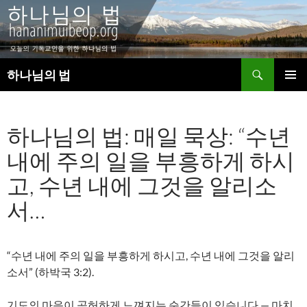
검
하나님의 법
색
컨
주 메뉴
텐
츠
하나님의 법: 매일 묵상: “수년
로
건
내에 주의 일을 부흥하게 하시
너
뛰
고, 수년 내에 그것을 알리소
기
서…
“수년 내에 주의 일을 부흥하게 하시고, 수년 내에 그것을 알리
소서” (하박국 3:2).
기도의 마음이 공허하게 느껴지는 순간들이 있습니다 — 마치