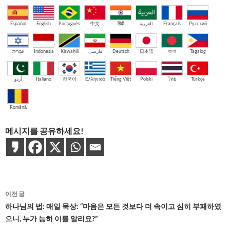
Español
English
Português
中文
हिंदी
العربية
Français
Русский
עברית
Indonesia
Kiswahili
فارسی
Deutsch
日本語
বাংলা
Tagalog
اُردو
Italiano
한국어
Ελληνικά
Tiếng Việt
Polski
ไทย
Türkçe
Română
메시지를 공유하세요!
글
이전 글
네
하나님의 법: 매일 묵상: “마음은 모든 것보다 더 속이고 심히 부패하였
으니, 누가 능히 이를 알리요?”
비