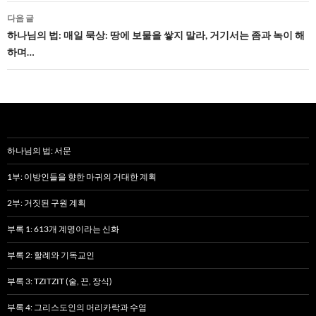
게
다음 글
하나님의 법: 매일 묵상: 땅에 보물을 쌓지 말라, 거기서는 좀과 녹이 해
이
하며…
션
하나님의 법: 서문
1부: 이방인들을 향한 마귀의 거대한 계획
2부: 거짓된 구원 계획
부록 1: 613개 계명이라는 신화
부록 2: 할례와 기독교인
부록 3: TZITZIT (술, 끈, 장식)
부록 4: 그리스도인의 머리카락과 수염