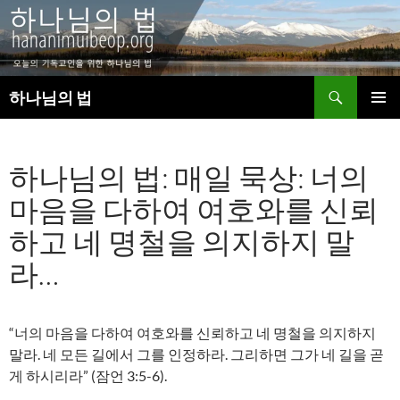
검
하나님의 법
색
컨
주 메뉴
텐
츠
하나님의 법: 매일 묵상: 너의
로
건
마음을 다하여 여호와를 신뢰
너
뛰
하고 네 명철을 의지하지 말
기
라…
“너의 마음을 다하여 여호와를 신뢰하고 네 명철을 의지하지
말라. 네 모든 길에서 그를 인정하라. 그리하면 그가 네 길을 곧
게 하시리라” (잠언 3:5-6).