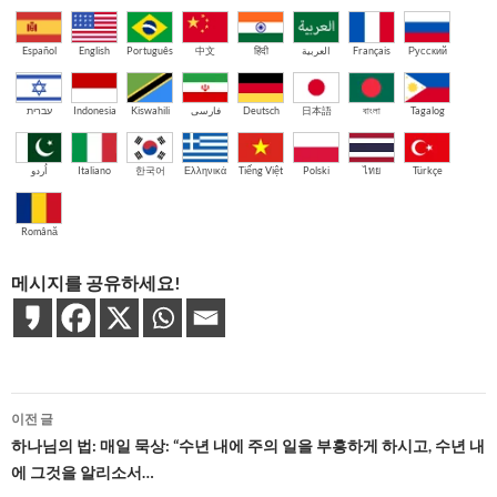
Español
English
Português
中文
हिंदी
العربية
Français
Русский
עברית
Indonesia
Kiswahili
فارسی
Deutsch
日本語
বাংলা
Tagalog
اُردو
Italiano
한국어
Ελληνικά
Tiếng Việt
Polski
ไทย
Türkçe
Română
메시지를 공유하세요!
글
이전 글
네
하나님의 법: 매일 묵상: “수년 내에 주의 일을 부흥하게 하시고, 수년 내
에 그것을 알리소서…
비