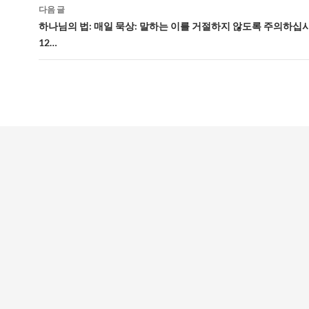
게
다음 글
하나님의 법: 매일 묵상: 말하는 이를 거절하지 않도록 주의하십
이
12…
션