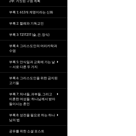
2부: 거짓된 구원 계획
부록 1: 613개 계명이라는 신화
부록 2: 할례와 기독교인
부록 3: TZITZIT (술, 끈, 장식)
부록 4: 그리스도인의 머리카락과
수염
부록 5: 안식일과 교회에 가는 날
— 서로 다른 두 가지
부록 6: 그리스도인을 위한 금지된
고기들
부록 7: 처녀들, 과부들, 그리고
이혼한 여성들: 하나님께서 받아
들이시는 혼인
부록 8: 성전을 필요로 하는 하나
님의 법
공유를 위한 소셜 포스트