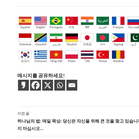
Español
English
Português
中文
हिंदी
العربية
Français
Русски
Indonesia
Kiswahili
فارسی
Deutsch
日本語
বাংলা
Tagalog
اُردو
한국어
Ελληνικά
Tiếng Việt
Polski
ไทย
Türkçe
Română
메시지를 공유하세요!
글
이전 글
네
하나님의 법: 매일 묵상: 당신은 자신을 위해 큰 것을 찾고 있습니
지 마십시오…
비