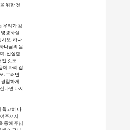
을 위한 것
 우리가 감
서 명령하실
십시오. 하나
 하나님의 음
며, 신실함
어떤 것도—
음에 자리 잡
오. 그러면
을 경험하게
하신다면 다시
 확고히 나
보여주셔서
을 통해 주님
뜻에 어긋난