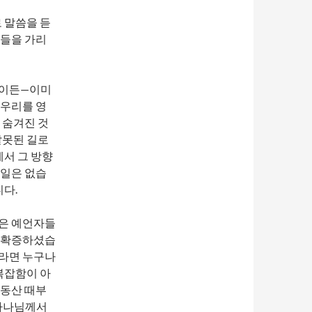
 말씀을 듣
람들을 가리
도이든—이미
 우리를 영
 숨겨진 것
잘못된 길로
에서 그 방향
 일은 없습
니다.
뜻은 예언자들
시 확증하셨습
이라면 누구나
복잡함이 아
덴동산 때부
 하나님께서